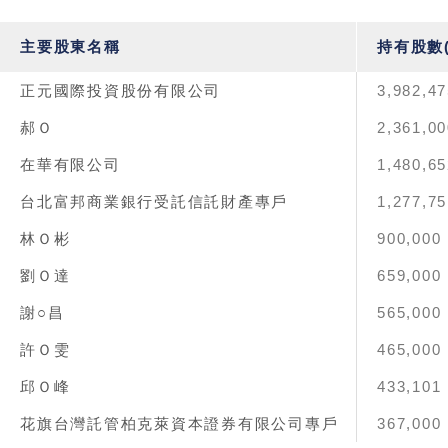
主要股東名稱
持有股數(
正元國際投資股份有限公司
3,982,47
郝Ｏ
2,361,00
在華有限公司
1,480,65
台北富邦商業銀行受託信託財產專戶
1,277,75
林Ｏ彬
900,000
劉Ｏ達
659,000
謝○昌
565,000
許Ｏ雯
465,000
邱Ｏ峰
433,101
花旗台灣託管柏克萊資本證券有限公司專戶
367,000